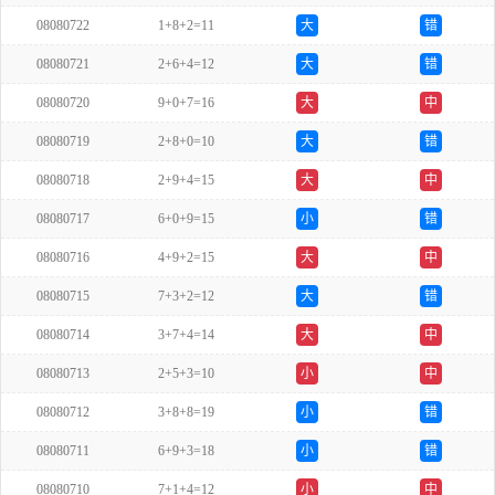
08080722
1+8+2=11
大
错
08080721
2+6+4=12
大
错
08080720
9+0+7=16
大
中
08080719
2+8+0=10
大
错
08080718
2+9+4=15
大
中
08080717
6+0+9=15
小
错
08080716
4+9+2=15
大
中
08080715
7+3+2=12
大
错
08080714
3+7+4=14
大
中
08080713
2+5+3=10
小
中
08080712
3+8+8=19
小
错
08080711
6+9+3=18
小
错
08080710
7+1+4=12
小
中