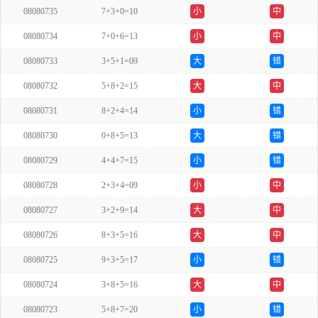
08080735
7+3+0=10
小
中
08080734
7+0+6=13
小
中
08080733
3+5+1=09
大
错
08080732
5+8+2=15
大
中
08080731
8+2+4=14
小
错
08080730
0+8+5=13
大
错
08080729
4+4+7=15
小
错
08080728
2+3+4=09
小
中
08080727
3+2+9=14
大
中
08080726
8+3+5=16
大
中
08080725
9+3+5=17
小
错
08080724
3+8+5=16
大
中
08080723
5+8+7=20
小
错