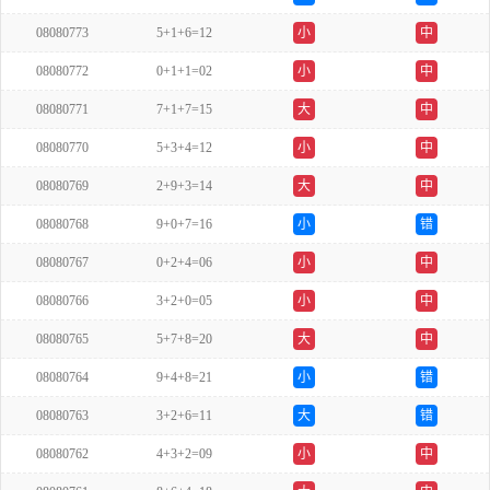
08080773
5+1+6=12
小
中
08080772
0+1+1=02
小
中
08080771
7+1+7=15
大
中
08080770
5+3+4=12
小
中
08080769
2+9+3=14
大
中
08080768
9+0+7=16
小
错
08080767
0+2+4=06
小
中
08080766
3+2+0=05
小
中
08080765
5+7+8=20
大
中
08080764
9+4+8=21
小
错
08080763
3+2+6=11
大
错
08080762
4+3+2=09
小
中