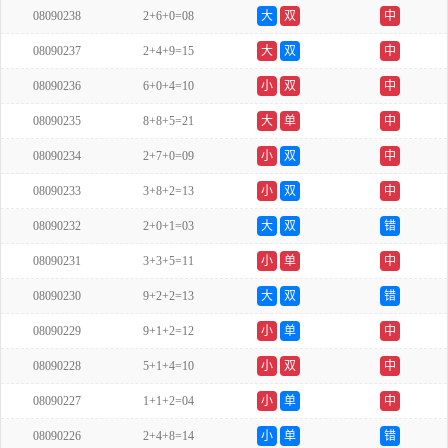
08090238
2+6+0=08
大
双
中
08090237
2+4+9=15
大
双
中
08090236
6+0+4=10
小
双
中
08090235
8+8+5=21
大
单
中
08090234
2+7+0=09
小
双
中
08090233
3+8+2=13
小
双
中
08090232
2+0+1=03
大
双
错
08090231
3+3+5=11
小
单
中
08090230
9+2+2=13
大
双
错
08090229
9+1+2=12
小
单
中
08090228
5+1+4=10
小
双
中
08090227
1+1+2=04
小
单
中
08090226
2+4+8=14
小
单
错