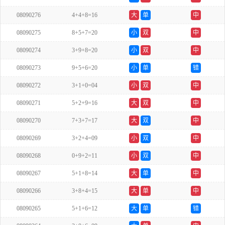
08090276
4+4+8=16
大
单
中
08090275
8+5+7=20
小
双
中
08090274
3+9+8=20
小
双
中
08090273
9+5+6=20
小
单
错
08090272
3+1+0=04
小
双
中
08090271
5+2+9=16
大
双
中
08090270
7+3+7=17
大
双
中
08090269
3+2+4=09
小
双
中
08090268
0+9+2=11
小
双
中
08090267
5+1+8=14
大
单
中
08090266
3+8+4=15
大
单
中
08090265
5+1+6=12
大
单
错