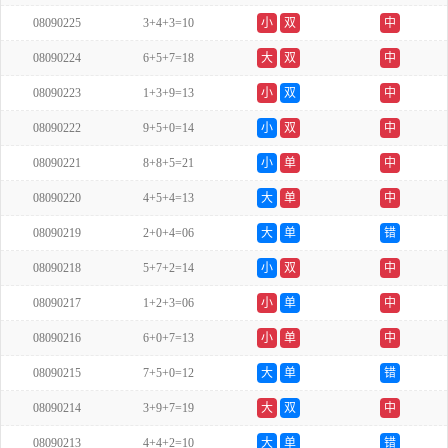
08090225
3+4+3=10
小
双
中
08090224
6+5+7=18
大
双
中
08090223
1+3+9=13
小
双
中
08090222
9+5+0=14
小
双
中
08090221
8+8+5=21
小
单
中
08090220
4+5+4=13
大
单
中
08090219
2+0+4=06
大
单
错
08090218
5+7+2=14
小
双
中
08090217
1+2+3=06
小
单
中
08090216
6+0+7=13
小
单
中
08090215
7+5+0=12
大
单
错
08090214
3+9+7=19
大
双
中
08090213
4+4+2=10
大
单
错