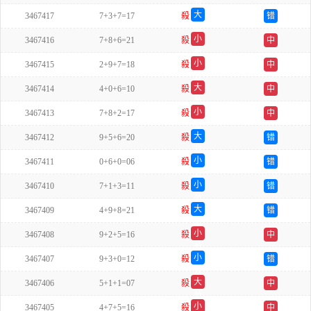
双
大
3467417
7+3+7=17
殺
错
单
小
3467416
7+8+6=21
殺
中
单
小
3467415
2+9+7=18
殺
中
双
大
3467414
4+0+6=10
殺
中
单
小
3467413
7+8+2=17
殺
中
单
大
3467412
9+5+6=20
殺
错
双
小
3467411
0+6+0=06
殺
错
双
小
3467410
7+1+3=11
殺
错
单
大
3467409
4+9+8=21
殺
错
单
小
3467408
9+2+5=16
殺
中
单
小
3467407
9+3+0=12
殺
错
双
大
3467406
5+1+1=07
殺
中
单
小
3467405
4+7+5=16
殺
中