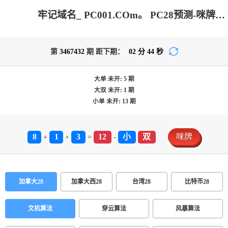
牢记域名_ PC001.COm。 PC28预测-咪牌走势|PC在线预测网站|加拿大pc走势预测|加拿大预测pc2.8咪牌|PC加拿大2.8预测结果|加拿大2.8在线开奖结果预测_结果分析加拿大官网数据!
第
3467432
期 距下期：
02
分
44
秒
大单
未开:
5
期
大双
未开:
1
期
小单
未开:
13
期
8
1
3
12
小
双
咪牌
+
+
=
-
加拿大28
加拿大西28
台湾28
比特币28
文机算法
穿云算法
风暴算法