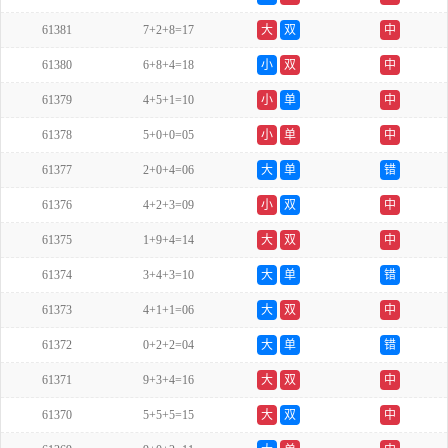
61381
7+2+8=17
大
双
中
61380
6+8+4=18
小
双
中
61379
4+5+1=10
小
单
中
61378
5+0+0=05
小
单
中
61377
2+0+4=06
大
单
错
61376
4+2+3=09
小
双
中
61375
1+9+4=14
大
双
中
61374
3+4+3=10
大
单
错
61373
4+1+1=06
大
双
中
61372
0+2+2=04
大
单
错
61371
9+3+4=16
大
双
中
61370
5+5+5=15
大
双
中