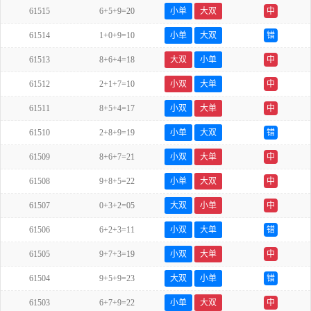
61515
6+5+9=20
小单
大双
中
61514
1+0+9=10
小单
大双
错
61513
8+6+4=18
大双
小单
中
61512
2+1+7=10
小双
大单
中
61511
8+5+4=17
小双
大单
中
61510
2+8+9=19
小单
大双
错
61509
8+6+7=21
小双
大单
中
61508
9+8+5=22
小单
大双
中
61507
0+3+2=05
大双
小单
中
61506
6+2+3=11
小双
大单
错
61505
9+7+3=19
小双
大单
中
61504
9+5+9=23
大双
小单
错
61503
6+7+9=22
小单
大双
中