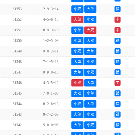
61553
2+9+3=14
小双
大单
错
61552
4+5+6=15
大单
小双
中
61551
8+9+3=20
小单
大双
中
61550
1+2+5=08
小单
大双
错
61549
9+0+2=11
小双
大单
错
61548
7+1+5=13
大单
小双
错
61547
9+9+0=18
大单
小双
错
61546
4+3+5=12
小双
大单
中
61545
7+0+1=08
大双
小单
错
61544
8+2+8=18
小双
大单
错
61543
0+7+2=09
大单
小双
错
61542
5+0+0=05
大单
小双
错