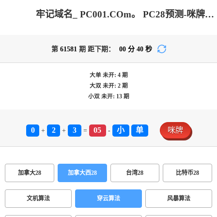
牢记域名_ PC001.COm。 PC28预测-咪牌走势|PC在线预测网站|加拿大pc走势预测|加拿大预测pc2.8咪牌|PC加拿大2.8预测结果|加拿大2.8在线开奖结果预测_结果分析加拿大官网数据!
第
61581
期 距下期：
00
分
40
秒
大单
未开:
4
期
大双
未开:
2
期
小双
未开:
13
期
0
2
3
05
小
单
咪牌
+
+
=
-
加拿大28
加拿大西28
台湾28
比特币28
文机算法
穿云算法
风暴算法