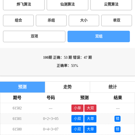
烨飞算法
仙测算法
云霓算法
组合
杀组
大小
单双
双项
双组
100期 正确：53 期 错误：47 期
正确率：53%
预测
走势
统计
期号
号码
预测
结果
61582
---
小单
大双
---
61581
0+2+3=05
小双
大单
错
61580
0+4+3=07
小双
大单
错