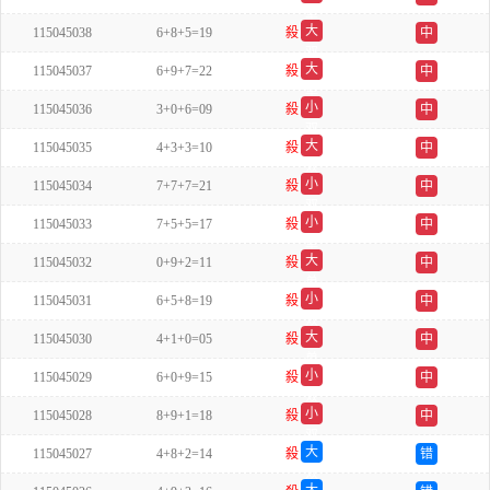
单
大
115045038
6+8+5=19
殺
中
双
大
115045037
6+9+7=22
殺
中
单
小
115045036
3+0+6=09
殺
中
双
大
115045035
4+3+3=10
殺
中
双
小
115045034
7+7+7=21
殺
中
双
小
115045033
7+5+5=17
殺
中
单
大
115045032
0+9+2=11
殺
中
单
小
115045031
6+5+8=19
殺
中
双
大
115045030
4+1+0=05
殺
中
单
小
115045029
6+0+9=15
殺
中
双
小
115045028
8+9+1=18
殺
中
双
大
115045027
4+8+2=14
殺
错
双