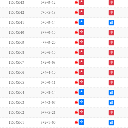
大
115045013
0+3+9=12
殺
中
双
大
115045012
7+6+5=18
殺
中
单
大
115045011
5+0+9=14
殺
错
双
小
115045010
8+7+0=15
殺
中
双
小
115045009
4+7+9=20
殺
中
双
大
115045008
0+9+6=15
殺
中
双
大
115045007
1+2+0=03
殺
中
单
大
115045006
2+4+4=10
殺
中
双
小
115045005
6+5+0=11
殺
中
双
大
115045004
6+0+8=14
殺
错
双
小
115045003
0+4+3=07
殺
错
单
小
115045002
9+7+5=21
殺
中
单
小
115045001
3+2+1=06
殺
错
双