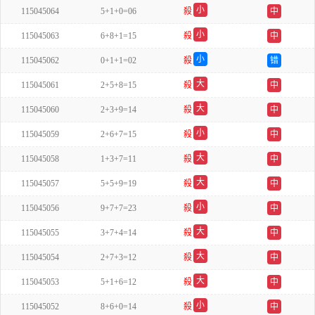
小
115045064
5+1+0=06
殺
中
单
小
115045063
6+8+1=15
殺
中
双
小
115045062
0+1+1=02
殺
错
双
大
115045061
2+5+8=15
殺
中
双
大
115045060
2+3+9=14
殺
中
单
小
115045059
2+6+7=15
殺
中
单
大
115045058
1+3+7=11
殺
中
单
大
115045057
5+5+9=19
殺
中
双
小
115045056
9+7+7=23
殺
中
单
大
115045055
3+7+4=14
殺
中
单
大
115045054
2+7+3=12
殺
中
双
大
115045053
5+1+6=12
殺
中
双
小
115045052
8+6+0=14
殺
中