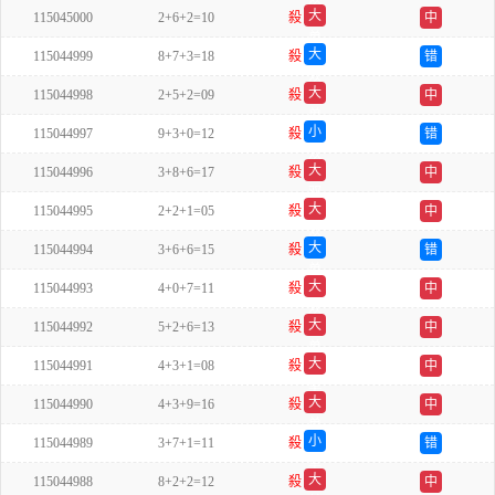
大
115045000
2+6+2=10
殺
中
单
大
115044999
8+7+3=18
殺
错
双
大
115044998
2+5+2=09
殺
中
单
小
115044997
9+3+0=12
殺
错
双
大
115044996
3+8+6=17
殺
中
双
大
115044995
2+2+1=05
殺
中
双
大
115044994
3+6+6=15
殺
错
单
大
115044993
4+0+7=11
殺
中
双
大
115044992
5+2+6=13
殺
中
单
大
115044991
4+3+1=08
殺
中
单
大
115044990
4+3+9=16
殺
中
单
小
115044989
3+7+1=11
殺
错
单
大
115044988
8+2+2=12
殺
中